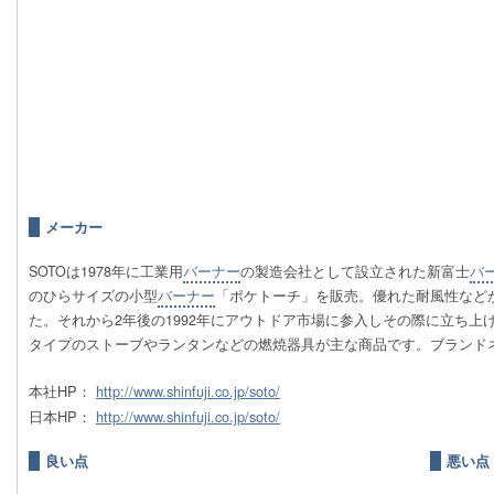
メーカー
SOTOは1978年に工業用
バーナー
の製造会社として設立された新富士
バ
のひらサイズの小型
バーナー
「ポケトーチ」を販売。優れた耐風性など
た。それから2年後の1992年にアウトドア市場に参入しその際に立ち上
タイプのストーブやランタンなどの燃焼器具が主な商品です。ブランドネ
本社HP：
http://www.shinfuji.co.jp/soto/
日本HP：
http://www.shinfuji.co.jp/soto/
良い点
悪い点