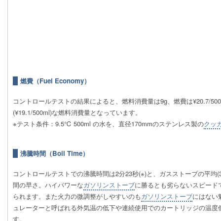
燃費（Fuel Economy）
コントロールテストの結果によると、燃料消費量は9g、燃費は¥20.7/5
(¥19.1/500ml)な燃料消費量となっています。
※テスト条件：9.5℃ 500ml の水を、直径170mmのステンレス製の
クッ
沸騰時間（Boil Time）
コントロールテストでの沸騰時間は2分23秒(※)と、ガスストーブの平均(
間の早さ。ハイパワーな
ガソリンストーブ
に勝るとも劣らないスピードで、
られます。また火力の微調整がしやすいのも
ガソリンストーブ
にはない
ュレーターと呼ばれる外気温の低下や連続使用でのカートリッジの温度
す。