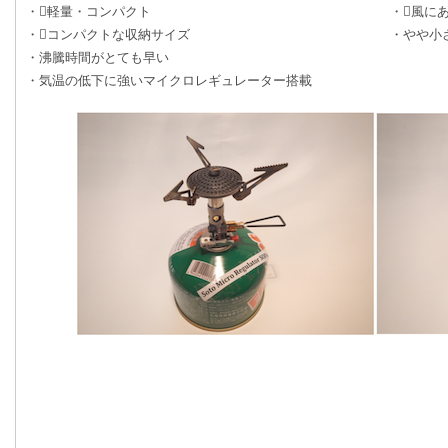
・軽量・コンパクト
・風に
・コンパクトな収納サイズ
・やや小
・沸騰時間がとても早い
・気温の低下に強いマイクロレギュレーター搭載