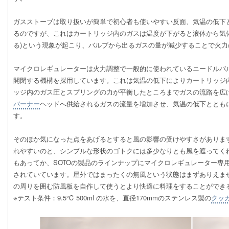
ガスストーブは取り扱いが簡単で初心者も使いやすい反面、気温の低下
るのですが、これはカートリッジ内のガスは温度が下がると液体から気
る)という現象が起こり、バルブから出るガスの量が減少することで火
マイクロレギュレーターは火力調整で一般的に使われているニードルバ
開閉する機構を採用しています。これは気温の低下によりカートリッジ
ッジ内のガス圧とスプリングの力が平衡したところまでガスの流路を広
バーナー
ヘッドへ供給されるガスの流量を増加させ、気温の低下ととも
す。
そのほか気になった点をあげるとすると風の影響の受けやすさがありま
れやすいのと、シンプルな形状のゴトクには多少なりとも風を遮ってく
もあってか、SOTOの製品のラインナップにマイクロレギュレーター専用ウイ
されていています。屋外ではまったくの無風という状態はまずありえま
の周りを囲む防風板を自作して使うとより快適に料理をすることができ
※テスト条件：9.5℃ 500ml の水を、直径170mmのステンレス製の
クッ