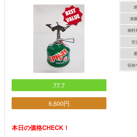
沸
燃料
安
収納
77.7
6,600円
本日の価格CHECK！