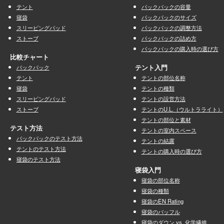
テント
パックパックの容量
寝袋
パックパックのサイズ
スリーピングパッド
パックパックの調整方法
ストーブ
パックパックの詰め方
パックパックの購入時の選び方
比較チャート
バックパック
テント入門
テント
テントの部位名称
寝袋
テントの種類
スリーピングパッド
テントの設営方法
ストーブ
テントのU.L.（ウルトラライト）
テントの部位と素材
テスト方法
テントの室内スペース
バックパックのテスト方法
テントの結露
テントのテスト方法
テントの購入時の選び方
寝袋のテスト方法
寝袋入門
寝袋の部位名称
寝袋の種類
寝袋のEN Rating
寝袋のバッフル
寝袋のダウン vs. 化学繊維