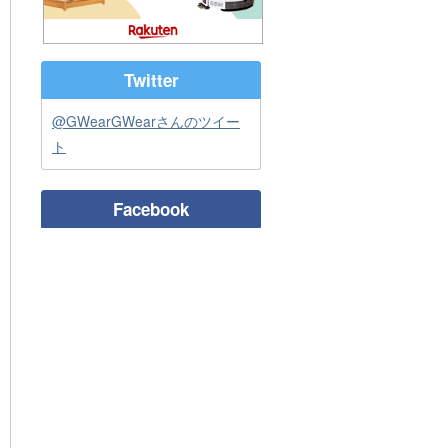
春なのに低体温症？（AD Kun）
熱指数＆風による体感温度（AD
Kun）
[ 2016/05/26 ]
Twitter
ブログを更新しました。
熱指数＆風による体感温度（AD
@GWearGWearさんのツイー
Kun）
ト
キャンプストーブ、『kcal』に騙さ
れないように（AD Kun）
Facebook
[ 2016/05/19 ]
ブログを更新しました。
キャンプストーブ、『kcal』に騙さ
れないように（AD Kun）
カムエク『地形図と実際の地形のギ
ャップがこんなにもある？！』 Part
3（AD Kun）
[ 2016/05/11 ]
ブログを更新しました。
カムエク『地形図と実際の地形のギ
ャップがこんなにもある？！』 Part