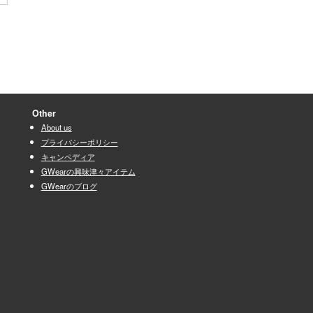
（AD Kun）
２６個のストーブの沸騰時間ランキ
ング（AD Kun）
[ 2016/04/12 ]
ブログを更新しました。
２６個のストーブの沸騰時間ランキ
ング（AD Kun）
Other
チェックリスト（AD kun）
About us
[ 2016/04/06 ]
プライバシーポリシー
ブログを更新しました。
キャンペディア
チェックリスト（AD kun）
GWearの興味津々アイテム
お菓子ぃ〜、こんなお菓子の量を持
GWearのブログ
っていくのは。。。（AD Kun）
[ 2016/03/30 ]
ブログを更新しました。
お菓子ぃ〜、こんなお菓子の量を持
っていくのは。。。（AD Kun）
キャンプストーブ（バーナー）燃費
ランキング
[ 2016/03/22 ]