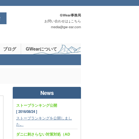
GWear事務局
お問い合わせは↓こちら
media
gw-ear.com
ブログ
GWearについて
News
ストーブランキング公開
[ 2016/08/24 ]
ストーブランキングを公開しまし
た。
ダニに刺さらない対策対処（AD