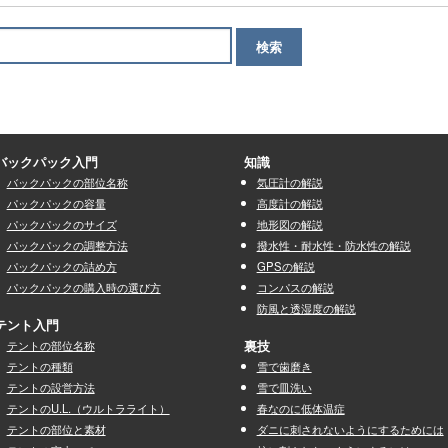
バックパック入門
知識
バックパックの部位名称
気圧計の解説
パックパックの容量
高度計の解説
パックパックのサイズ
地形図の解説
パックパックの調整方法
撥水性・耐水性・防水性の解説
パックパックの詰め方
GPSの解説
パックパックの購入時の選び方
コンパスの解説
防風と透湿度の解説
テント入門
テントの部位名称
裏技
テントの種類
雪で歯磨き
テントの設営方法
雪で皿洗い
テントのU.L.（ウルトラライト）
春なのに低体温症
テントの部位と素材
ダニに刺されないようにするためには