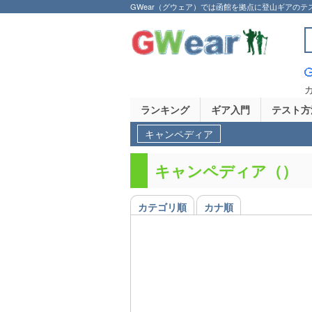
GWear（グウェア）では函館を拠点に登山ギアのテ
ランキング
ギア入門
テスト方
キャンペディア
キャンペディア（）
カテゴリ順
カナ順